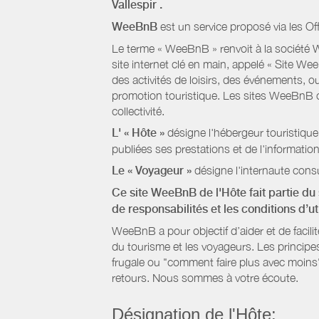
Vallespir
.
WeeBnB
est un service proposé via les Of
Le terme « WeeBnB » renvoit à la société W
site internet clé en main, appelé « Site W
des activités de loisirs, des événements, ou
promotion touristique. Les sites WeeBnB co
collectivité.
L' « Hôte »
désigne l'hébergeur touristique
publiées ses prestations et de l'information
Le « Voyageur »
désigne l'internaute consu
Ce site WeeBnB de l'Hôte fait partie du 
de responsabilités et les conditions d’u
WeeBnB a pour objectif d’aider et de facili
du tourisme et les voyageurs. Les principe
frugale ou "comment faire plus avec moins"
retours. Nous sommes à votre écoute.
Désignation de l'Hôte: