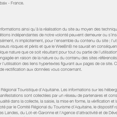
baix - France.
informations ainsi qu’à la réalisation du site au moyen des techniqu
itions indépendantes de notre volonté peuvent demeurer ou s’ins
ssément, ni implicitement, pour l’ensemble du contenu du site ; l’uti
es seuls risques et périls et que le WeeBnB ne saurait en conséquen
elque nature que ce soit résultant pour tout ou partie de l’utilisat
engagée en raison de la nature ou du contenu des sites référencé
l’utilisation des liens hypertextes figurant aux pages de ce site. 
 de rectification aux données vous concernant.
gional Touristique d’Aquitaine. Les informations sur les hébergemen
t manifestations sont collectées par un réseau de partenaires et c
é dans la collecte, la saisie, la mise en forme, la vérification et 
iloté par le Comité Régional du Tourisme d’Aquitaine, le disposit
es Landes, du Lot-et-Garonne et l’Agence d’attractivité et de D