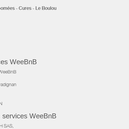
pomées - Cures - Le Boulou
vices WeeBnB
e WeeBnB
radignan
IN
s services WeeBnB
VH SAS,