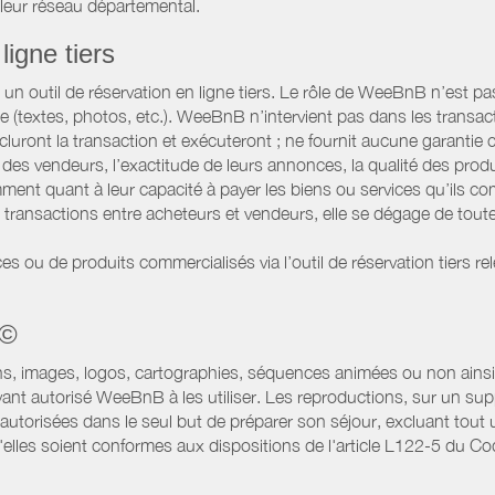
 leur réseau départemental.
ligne tiers
 outil de réservation en ligne tiers. Le rôle de WeeBnB n’est pas c
te (textes, photos, etc.). WeeBnB n’intervient pas dans les transac
luront la transaction et exécuteront ; ne fournit aucune garantie
es vendeurs, l’exactitude de leurs annonces, la qualité des prod
ment quant à leur capacité à payer les biens ou services qu’ils 
transactions entre acheteurs et vendeurs, elle se dégage de toute
es ou de produits commercialisés via l’outil de réservation tiers re
 ©
ns, images, logos, cartographies, séquences animées ou non ainsi 
ant autorisé WeeBnB à les utiliser. Les reproductions, sur un supp
utorisées dans le seul but de préparer son séjour, excluant tout u
lles soient conformes aux dispositions de l'article L122-5 du Code