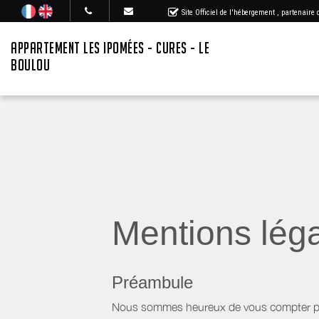
Site Officiel de l'hébergement
, partenaire
APPARTEMENT LES IPOMÉES - CURES - LE
BOULOU
Mentions lég
Préambule
Nous sommes heureux de vous compter parm