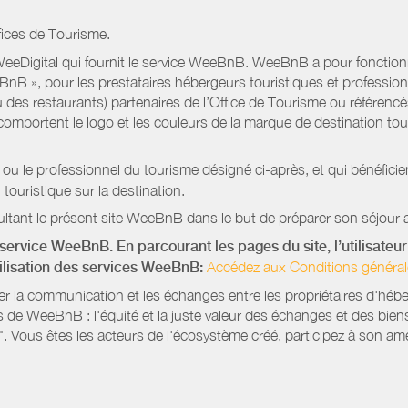
fices de Tourisme.
eeDigital qui fournit le service WeeBnB. WeeBnB a pour fonctionnal
eeBnB », pour les prestataires hébergeurs touristiques et professi
 des restaurants) partenaires de l’Office de Tourisme ou référencés 
mportent le logo et les couleurs de la marque de destination touri
 ou le professionnel du tourisme désigné ci-après, et qui bénéfic
 touristique sur la destination.
ltant le présent site WeeBnB dans le but de préparer son séjour a
service WeeBnB. En parcourant les pages du site, l’utilisateur 
tilisation des services WeeBnB:
Accédez aux Conditions général
ter la communication et les échanges entre les propriétaires d'héb
s de WeeBnB : l'équité et la juste valeur des échanges et des bien
. Vous êtes les acteurs de l'écosystème créé, participez à son amé